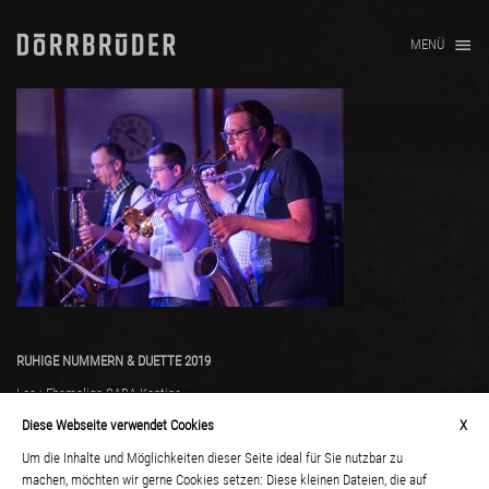
MENÜ
RUHIGE NUMMERN & DUETTE 2019
Loc.: Ehemalige SABA-Kantine
Diese Webseite verwendet Cookies
X
Um die Inhalte und Möglichkeiten dieser Seite ideal für Sie nutzbar zu
machen, möchten wir gerne Cookies setzen: Diese kleinen Dateien, die auf