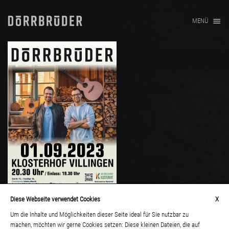
MENÜ
Diese Webseite verwendet Cookies
X
TICKETS:
HIER
Um die Inhalte und Möglichkeiten dieser Seite ideal für Sie nutzbar zu
machen, möchten wir gerne Cookies setzen: Diese kleinen Dateien, die auf